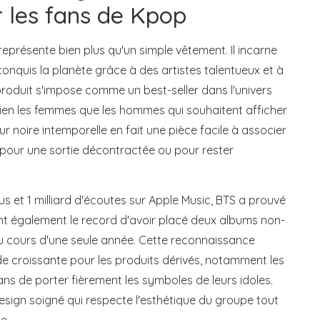
 les fans de Kpop
eprésente bien plus qu'un simple vêtement. Il incarne
conquis la planète grâce à des artistes talentueux et à
duit s'impose comme un best-seller dans l'univers
ien les femmes que les hommes qui souhaitent afficher
r noire intemporelle en fait une pièce facile à associer
t pour une sortie décontractée ou pour rester
us et 1 milliard d'écoutes sur Apple Music, BTS a prouvé
nt également le record d'avoir placé deux albums non-
u cours d'une seule année. Cette reconnaissance
de croissante pour les produits dérivés, notamment les
s de porter fièrement les symboles de leurs idoles.
esign soigné qui respecte l'esthétique du groupe tout