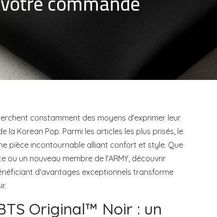
r votre commande
cherchent constamment des moyens d'exprimer leur
a Korean Pop. Parmi les articles les plus prisés, le
pièce incontournable alliant confort et style. Que
te ou un nouveau membre de l'ARMY, découvrir
néficiant d'avantages exceptionnels transforme
r.
BTS Original™ Noir : un